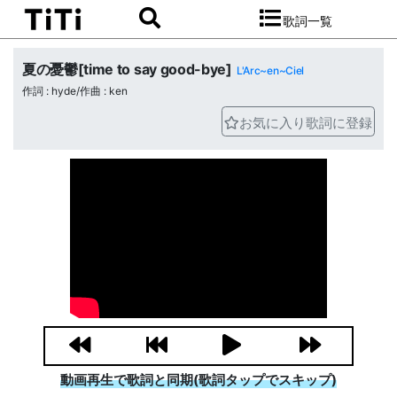
歌詞一覧
夏の憂鬱[time to say good-bye]
L'Arc~en~Ciel
作詞 : hyde/作曲 : ken
お気に入り歌詞に登録
動画再生で歌詞と同期(歌詞タップでスキップ)