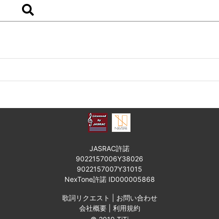
JASRAC許諾
9022157006Y38026
9022157007Y31015
NexTone許諾 ID000005868
歌詞リクエスト
|
お問い合わせ
会社概要
|
利用規約