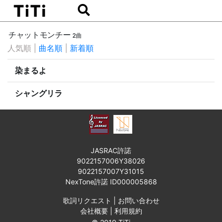
チャットモンチー
2曲
人気順
|
曲名順
|
新着順
染まるよ
シャングリラ
JASRAC許諾
9022157006Y38026
9022157007Y31015
NexTone許諾 ID000005868
歌詞リクエスト
|
お問い合わせ
会社概要
|
利用規約