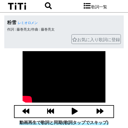
歌詞一覧
粉雪
レミオロメン
作詞 : 藤巻亮太/作曲 : 藤巻亮太
お気に入り歌詞に登録
動画再生で歌詞と同期(歌詞タップでスキップ)