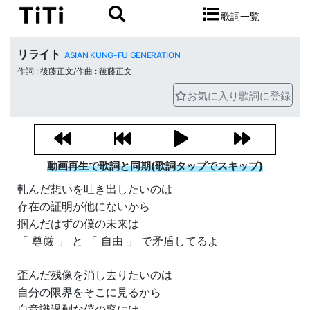
歌詞一覧
リライト
ASIAN KUNG-FU GENERATION
作詞 : 後藤正文/作曲 : 後藤正文
お気に入り歌詞に登録
動画再生で歌詞と同期(歌詞タップでスキップ)
軋んだ想いを吐き出したいのは
存在の証明が他にないから
掴んだはずの僕の未来は
「 尊厳 」 と 「 自由 」 で矛盾してるよ
歪んだ残像を消し去りたいのは
自分の限界をそこに見るから
自意識過剰な僕の窓には