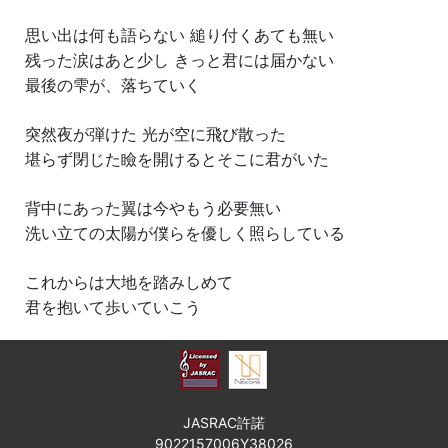
思い出は何も語らない 縋り付くあても無い
残った涙はあと少し きっと君には届かない
最後の雫が、落ちていく
突然夜が弾けた 光が空に飛び散った
堪らず閉じた瞼を開けるとそこに君がいた
背中にあった翼は今やもう必要無い
洗い立ての太陽が僕らを優しく照らしている
これからは大地を踏みしめて
君を抱いて歩いていこう
JASRAC許諾
9022157006Y38026