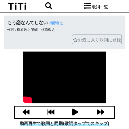
歌詞一覧
もう恋なんてしない
槇原敬之
作詞 : 槇原敬之/作曲 : 槇原敬之
お気に入り歌詞に登録
動画再生で歌詞と同期(歌詞タップでスキップ)