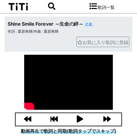
歌詞一覧
Shine Smile Forever ～生命の絆～
恋夏。
作詞 : 栗原将輝/作曲 : 栗原将輝
お気に入り歌詞に登録
動画再生で歌詞と同期(歌詞タップでスキップ)