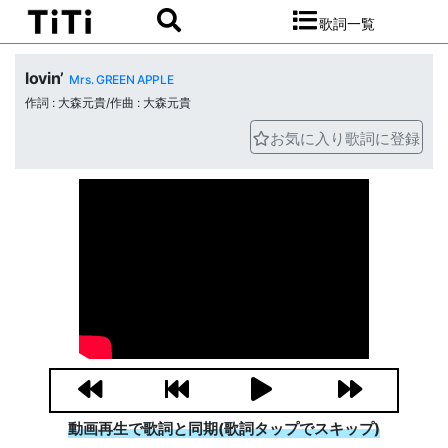
歌詞一覧
lovin’
Mrs. GREEN APPLE
作詞 : 大森元貴/作曲 : 大森元貴
お気に入り歌詞に登録
動画再生で歌詞と同期(歌詞タップでスキップ)