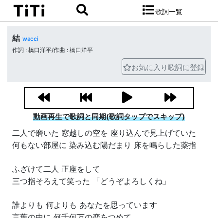
歌詞一覧
結
wacci
作詞 : 橋口洋平/作曲 : 橋口洋平
お気に入り歌詞に登録
動画再生で歌詞と同期(歌詞タップでスキップ)
二人で磨いた 窓越しの空を 座り込んで見上げていた
何もない部屋に 染み込む陽だまり 床を鳴らした薬指
ふざけて二人 正座をして
三つ指そろえて笑った 「どうぞよろしくね」
誰よりも 何よりも あなたを思っています
言葉の中に 何千何万の恋をつめて