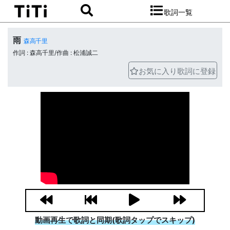
歌詞一覧
雨
森高千里
作詞 : 森高千里/作曲 : 松浦誠二
お気に入り歌詞に登録
動画再生で歌詞と同期(歌詞タップでスキップ)