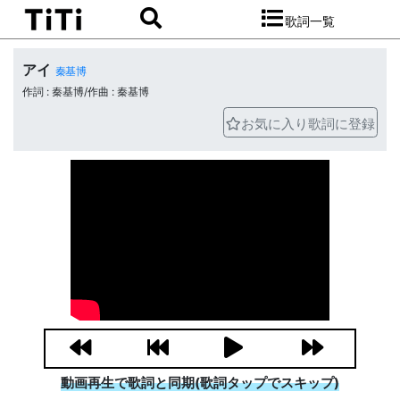
歌詞一覧
アイ
秦基博
作詞 : 秦基博/作曲 : 秦基博
お気に入り歌詞に登録
動画再生で歌詞と同期(歌詞タップでスキップ)