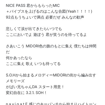
NICE PASS 君からもらったMIC
＋バイブスを上げるのはこんな合図(Yeah！！！！)
92点もうちょいで満点 必要だぜ みんなの歓声
悲しくて涙が出てきたらいつでも
ここにおいでよ 遊ぼう 君が笑うのを待ってるよ
さあいこう MIDORI色の旗のもとに集え 僕たちは仲間
だ
何かあったなら
ここに集え 歌え いつも待ってる
S.O.Hから始まるメロディーMIDORIの街から編み出す
メモリーズ
がばい兄ちゃんDA スタート用意！
変幻自在に 3.2.1. SOH！
n.a.v.i.g.a.t.E 感じのキーパンチから始まりハイトーン