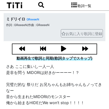
歌詞一覧
ミドリイロ
GReeeeN
作詞 : GReeeeN/作曲 : GReeeeN
お気に入り歌詞に登録
動画再生で歌詞と同期(歌詞タップでスキップ)
さあ ここに集いし一人一人
是非を問う MIDORIは好きかーーーー！？
完璧だ的な 祭りだ お兄ちゃんもお姉ちゃんもノってき
なー
音から生まれたMIDORIのモンスター
俺から始まるHIDEだWe won’t stop！！！！