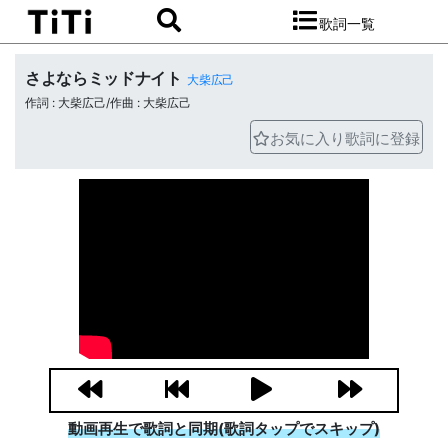
歌詞一覧
さよならミッドナイト
大柴広己
作詞 : 大柴広己/作曲 : 大柴広己
お気に入り歌詞に登録
動画再生で歌詞と同期(歌詞タップでスキップ)