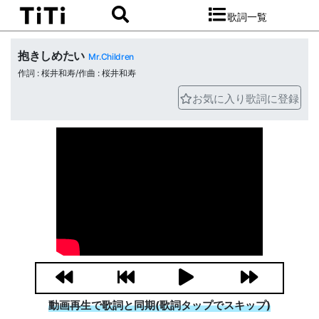
歌詞一覧
抱きしめたい
Mr.Children
作詞 : 桜井和寿/作曲 : 桜井和寿
お気に入り歌詞に登録
動画再生で歌詞と同期(歌詞タップでスキップ)