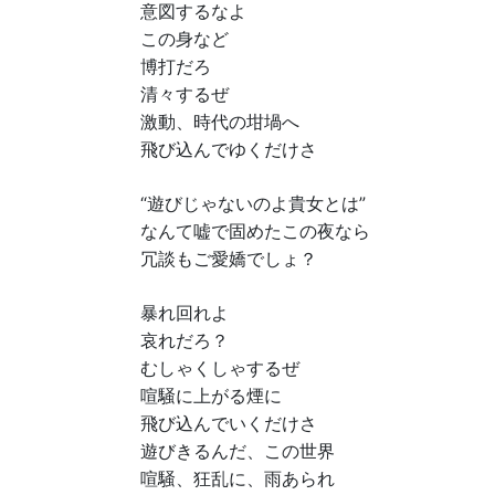
意図するなよ
この身など
博打だろ
清々するぜ
激動、時代の坩堝へ
飛び込んでゆくだけさ
“遊びじゃないのよ貴女とは”
なんて嘘で固めたこの夜なら
冗談もご愛嬌でしょ？
暴れ回れよ
哀れだろ？
むしゃくしゃするぜ
喧騒に上がる煙に
飛び込んでいくだけさ
遊びきるんだ、この世界
喧騒、狂乱に、雨あられ