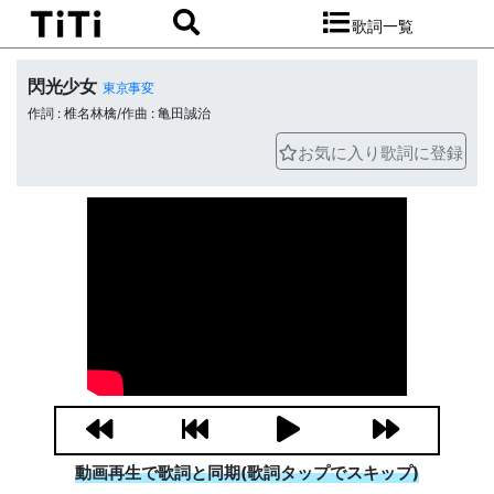
歌詞一覧
閃光少女
東京事変
作詞 : 椎名林檎/作曲 : 亀田誠治
お気に入り歌詞に登録
動画再生で歌詞と同期(歌詞タップでスキップ)