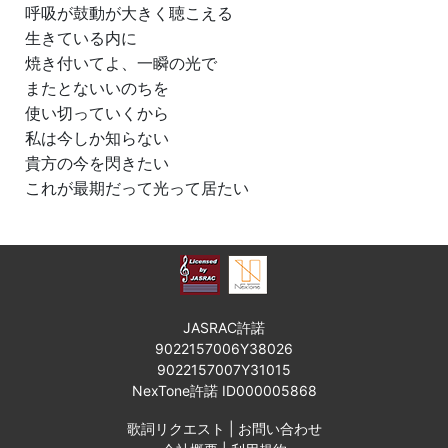
呼吸が鼓動が大きく聴こえる
生きている内に
焼き付いてよ、一瞬の光で
またとないいのちを
使い切っていくから
私は今しか知らない
貴方の今を閃きたい
これが最期だって光って居たい
JASRAC許諾
9022157006Y38026
9022157007Y31015
NexTone許諾 ID000005868
歌詞リクエスト
|
お問い合わせ