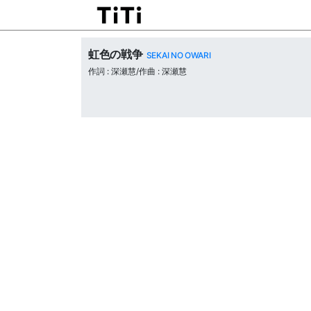
虹色の戦争
SEKAI NO OWARI
作詞 : 深瀬慧/作曲 : 深瀬慧