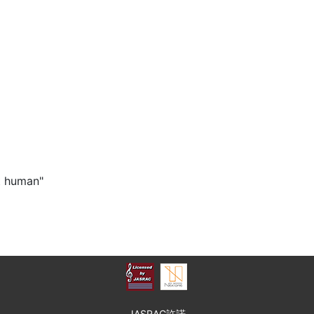
t human"
JASRAC許諾