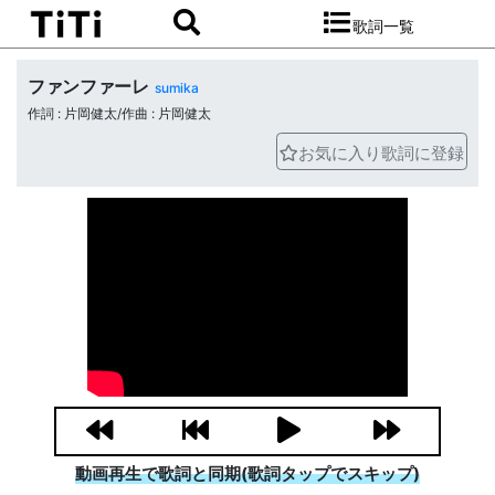
歌詞一覧
ファンファーレ
sumika
作詞 : 片岡健太/作曲 : 片岡健太
お気に入り歌詞に登録
動画再生で歌詞と同期(歌詞タップでスキップ)