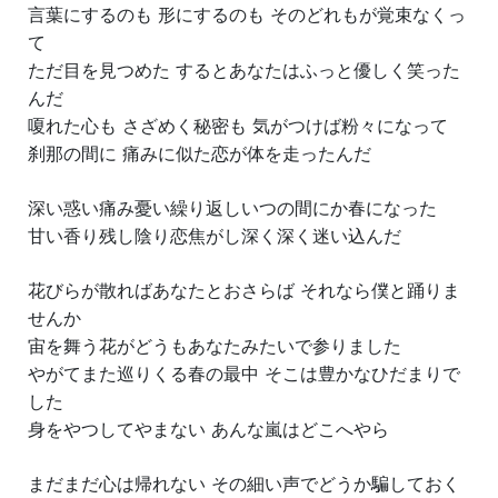
言葉にするのも 形にするのも そのどれもが覚束なくっ
て
ただ目を見つめた するとあなたはふっと優しく笑った
んだ
嗄れた心も さざめく秘密も 気がつけば粉々になって
刹那の間に 痛みに似た恋が体を走ったんだ
深い惑い痛み憂い繰り返しいつの間にか春になった
甘い香り残し陰り恋焦がし深く深く迷い込んだ
花びらが散ればあなたとおさらば それなら僕と踊りま
せんか
宙を舞う花がどうもあなたみたいで参りました
やがてまた巡りくる春の最中 そこは豊かなひだまりで
した
身をやつしてやまない あんな嵐はどこへやら
まだまだ心は帰れない その細い声でどうか騙しておく