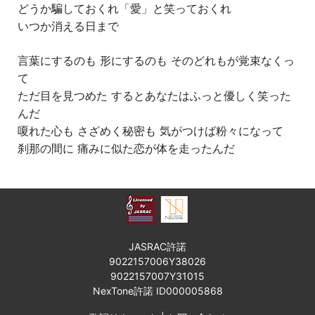
どうか騙しておくれ「愛」と笑っておくれ
いつか消える日まで
言葉にするのも 形にするのも そのどれもが覚束なくっ
て
ただ目を見つめた するとあなたはふっと優しく笑った
んだ
嗄れた心も さざめく秘密も 気がつけば粉々になって
刹那の間に 痛みに似た恋が体を走ったんだ
JASRAC許諾
9022157006Y38026
9022157007Y31015
NexTone許諾 ID000005868