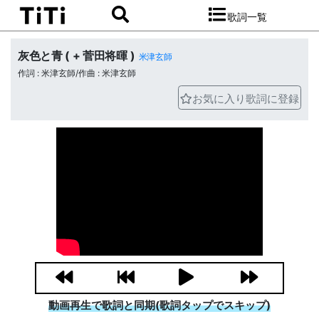
歌詞一覧
灰色と青 ( + 菅田将暉 )
米津玄師
作詞 : 米津玄師/作曲 : 米津玄師
お気に入り歌詞に登録
動画再生で歌詞と同期(歌詞タップでスキップ)