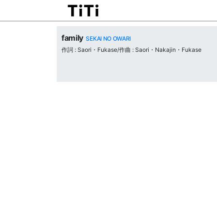
family
SEKAI NO OWARI
作詞 : Saori・Fukase/作曲 : Saori・Nakajin・Fukase