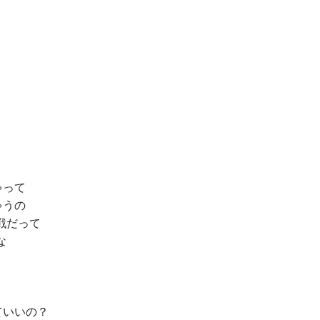
ゃって
ゃうの
戦だって
な
ていいの？