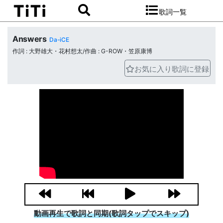
歌詞一覧
Answers
Da-iCE
作詞 : 大野雄大・花村想太/作曲 : G-ROW・笠原康博
お気に入り歌詞に登録
動画再生で歌詞と同期(歌詞タップでスキップ)