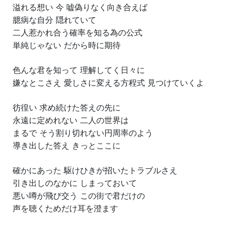
溢れる想い 今 嘘偽りなく向き合えば
臆病な自分 隠れていて
二人惹かれ合う確率を知る為の公式
単純じゃない だから時に期待
色んな君を知って 理解してく日々に
嫌なとこさえ 愛しさに変える方程式 見つけていくよ
彷徨い 求め続けた答えの先に
永遠に定めれない 二人の世界は
まるで そう割り切れない円周率のよう
導き出した答え きっとここに
確かにあった 駆けひきが招いたトラブルさえ
引き出しのなかに しまっておいて
悪い噂が飛び交う この街で君だけの
声を聴くためだけ耳を澄ます