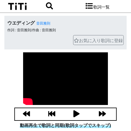
歌詞一覧
ウエディング
音田雅則
作詞 : 音田雅則/作曲 : 音田雅則
お気に入り歌詞に登録
動画再生で歌詞と同期(歌詞タップでスキップ)