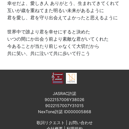
幸せだよ、愛しき人 ありがとう、生まれてきてくれて
互いが歳を重ねてまた明るい未来があるように
君を愛し、君を守り出会えてよかったと思えるように
世界中で誰より君を幸せにすると決めた
いつの間にか出会う前より素敵な君がいてくれた
今あることが当たり前じゃなくて大切だから
共に笑い、共に泣いて共に歩いて行こう
JASRAC許諾
9022157006Y38026
9022157007Y31015
NexTone許諾 ID000005868
歌詞リクエスト
|
お問い合わせ
会社概要
|
利用規約