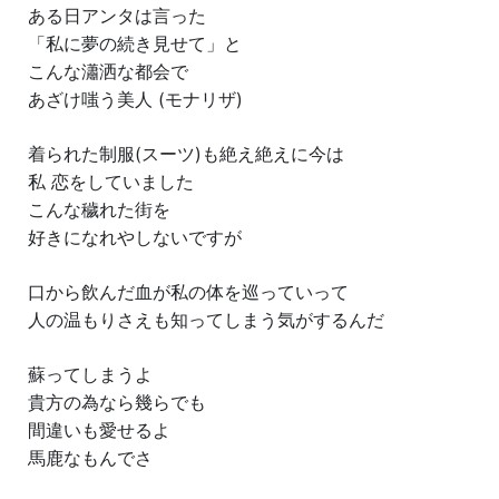
ある日アンタは言った
「私に夢の続き見せて」と
こんな瀟洒な都会で
あざけ嗤う美人 (モナリザ)
着られた制服(スーツ)も絶え絶えに今は
私 恋をしていました
こんな穢れた街を
好きになれやしないですが
口から飲んだ血が私の体を巡っていって
人の温もりさえも知ってしまう気がするんだ
蘇ってしまうよ
貴方の為なら幾らでも
間違いも愛せるよ
馬鹿なもんでさ