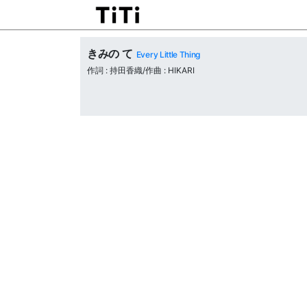
きみの て
Every Little Thing
作詞 : 持田香織/作曲 : HIKARI