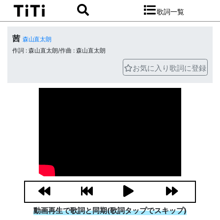
歌詞一覧
茜
森山直太朗
作詞 : 森山直太朗/作曲 : 森山直太朗
お気に入り歌詞に登録
動画再生で歌詞と同期(歌詞タップでスキップ)