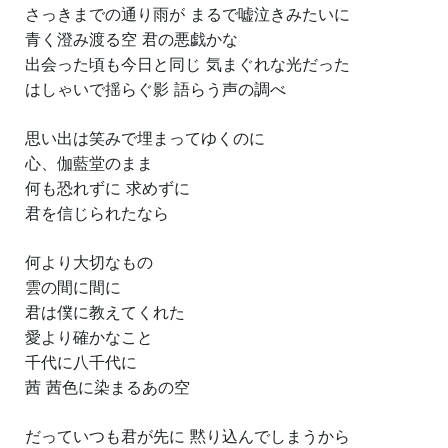
さっきまでの通り雨が まるで嘘泣きみたいに
青く澄み渡る空 君の悪戯かな
出会った頃も今日と同じ 気まぐれな光だった
はしゃいで揺らぐ影 語らう声の調べ
思い出は笑みで埋まってゆくのに
心、伽藍堂のまま
何も恐れずに 求めずに
君を信じられたなら
何より大切なもの
雲の間に間に
君は僕に教えてくれた
愛より確かなこと
千代に八千代に
茜 茜色に染まるあの空
だっていつも君が先に 黙り込んでしまうから