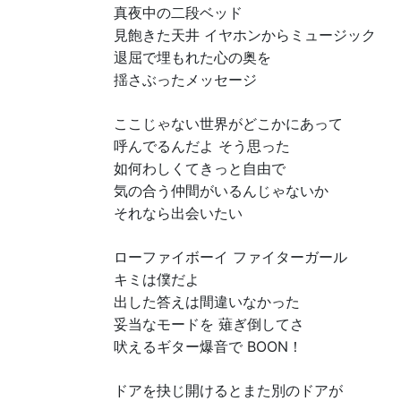
真夜中の二段ベッド
見飽きた天井 イヤホンからミュージック
退屈で埋もれた心の奥を
揺さぶったメッセージ
ここじゃない世界がどこかにあって
呼んでるんだよ そう思った
如何わしくてきっと自由で
気の合う仲間がいるんじゃないか
それなら出会いたい
ローファイボーイ ファイターガール
キミは僕だよ
出した答えは間違いなかった
妥当なモードを 薙ぎ倒してさ
吠えるギター爆音で BOON！
ドアを抉じ開けるとまた別のドアが