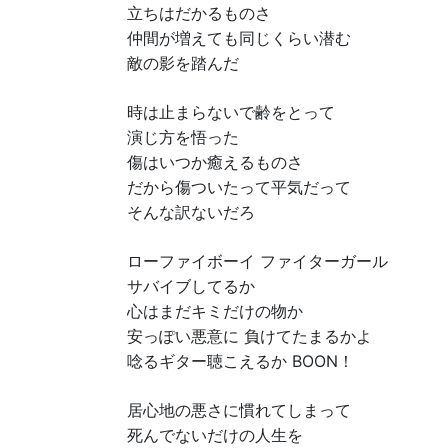
立ちはだかるものさ
仲間が増えても同じくらい潜む
敵の影を踏んだ
時は止まらないで齢をとって
演じ方を悟った
傷はいつか癒えるものさ
だから傷ついたって平気だって
そんな訳ないだろ
ローファイボーイ ファイターガール
サバイブしてるか
心はまだキミだけの物か
安っぽい悪意に 負けてたまるかよ
唸るギター聴こえるか BOON！
居心地の悪さに慣れてしまって
死んでないだけの人生を