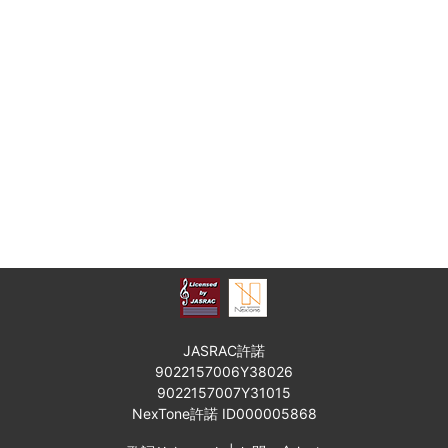
JASRAC許諾
9022157006Y38026
9022157007Y31015
NexTone許諾 ID000005868