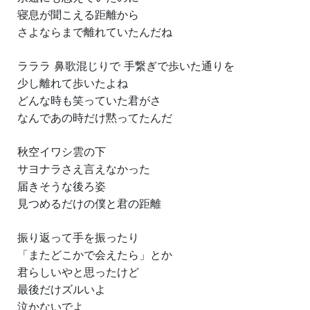
寝息が聞こえる距離から
さよならまで離れていたんだね
ラララ 鼻歌混じりで 手繋ぎで歩いた通りを
少し離れて歩いたよね
どんな時も笑っていた君がさ
なんであの時だけ黙ってたんだ
秋空イワシ雲の下
サヨナラさえ言えなかった
届きそうな後ろ姿
見つめるだけの僕と君の距離
振り返って手を振ったり
「またどこかで会えたら」とか
君らしいやと思ったけど
最後だけズルいよ
泣かないでよ