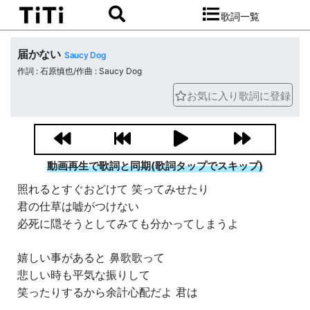
歌詞一覧
届かない
Saucy Dog
作詞 : 石原慎也/作曲 : Saucy Dog
お気に入り歌詞に登録
動画再生で歌詞と同期(歌詞タップでスキップ)
照れるとすぐおどけて 笑ってみせたり
君の仕草は嘘がつけない
必死に隠そうとしてみても分かってしまうよ
嬉しい事があると 鼻歌歌って
悲しい時も平気な振りして
笑ったりするから余計心配だよ 君は