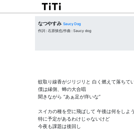
なつやすみ
Saucy Dog
作詞 : 石原慎也/作曲 : Saucy dog
蚊取り線香がジリジリと 白く燃えて落ちて
僕は縁側、蝉の大合唱
聞きながら “あぁ足が痒いな”
スイカの種を空に飛ばして 午後は何をしよ
特に予定があるわけじゃないけど
今夜も課題は後回し