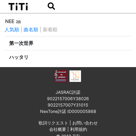
NEE
2曲
人気順
|
曲名順
|
新着順
第一次世界
ハッタリ
JASRAC許諾
9022157006Y38026
9022157007Y31015
NexTone許諾 ID000005868
歌詞リクエスト
|
お問い合わせ
会社概要
|
利用規約