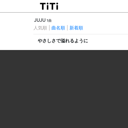
JUJU
1曲
人気順
|
曲名順
|
新着順
やさしさで溢れるように