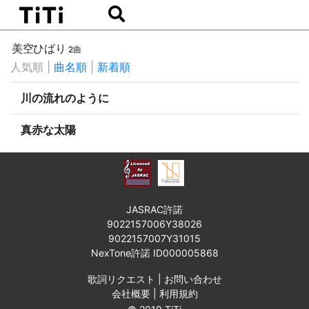
美空ひばり
2曲
人気順
|
曲名順
|
新着順
川の流れのように
真赤な太陽
JASRAC許諾
9022157006Y38026
9022157007Y31015
NexTone許諾 ID000005868
歌詞リクエスト
|
お問い合わせ
会社概要
|
利用規約