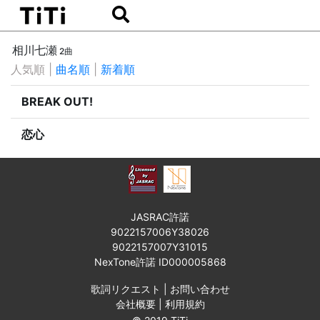
相川七瀬
2曲
人気順
|
曲名順
|
新着順
BREAK OUT!
恋心
JASRAC許諾
9022157006Y38026
9022157007Y31015
NexTone許諾 ID000005868
歌詞リクエスト
|
お問い合わせ
会社概要
|
利用規約