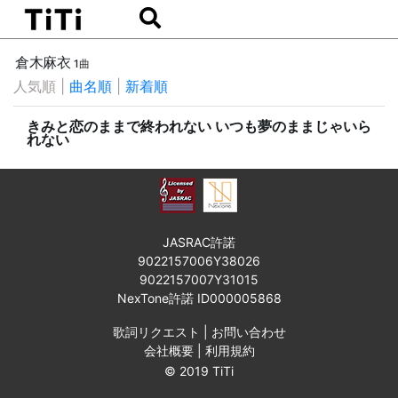
倉木麻衣
1曲
人気順
|
曲名順
|
新着順
きみと恋のままで終われない いつも夢のままじゃいら
れない
JASRAC許諾
9022157006Y38026
9022157007Y31015
NexTone許諾 ID000005868
歌詞リクエスト
|
お問い合わせ
会社概要
|
利用規約
© 2019 TiTi