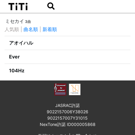
ミセカイ
3曲
人気順
|
曲名順
|
新着順
アオイハル
Ever
104Hz
JASRAC許諾
9022157006Y38026
9022157007Y31015
NexTone許諾 ID000005868