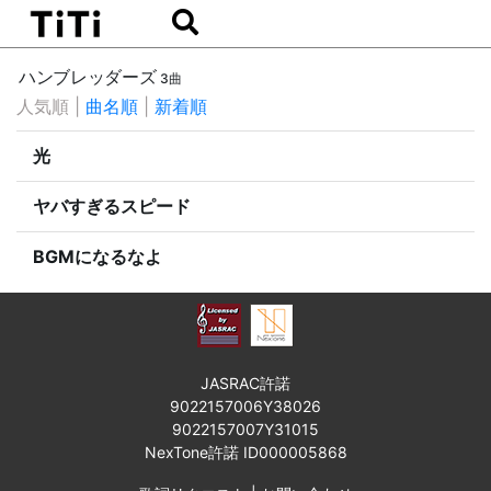
ハンブレッダーズ
3曲
人気順
|
曲名順
|
新着順
光
ヤバすぎるスピード
BGMになるなよ
JASRAC許諾
9022157006Y38026
9022157007Y31015
NexTone許諾 ID000005868