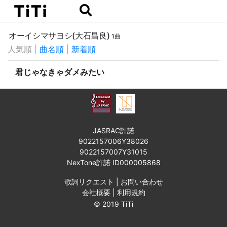
オーイシマサヨシ(大石昌良)
1曲
人気順
|
曲名順
|
新着順
君じゃなきゃダメみたい
JASRAC許諾
9022157006Y38026
9022157007Y31015
NexTone許諾 ID000005868
歌詞リクエスト
|
お問い合わせ
会社概要
|
利用規約
© 2019 TiTi